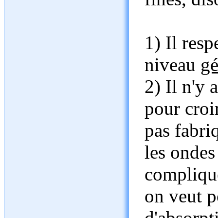
1) Il resp
niveau
gé
2) Il n'y
pour croi
pas fabri
les ondes 
compliqué
on veut p
d'absorpt