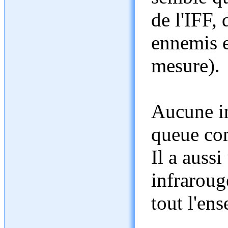
de l'IFF,
ennemis e
mesure).
Aucune in
queue co
Il a auss
infraroug
tout l'en