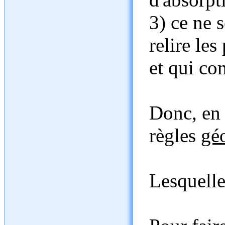
3) ce ne s
relire les
et qui c
Donc, en 1
règles
gé
Lesquelle