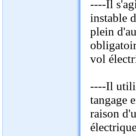
----Il s'
instable 
plein d'au
obligato
vol élect
----Il uti
tangage en
raison d'
électrique