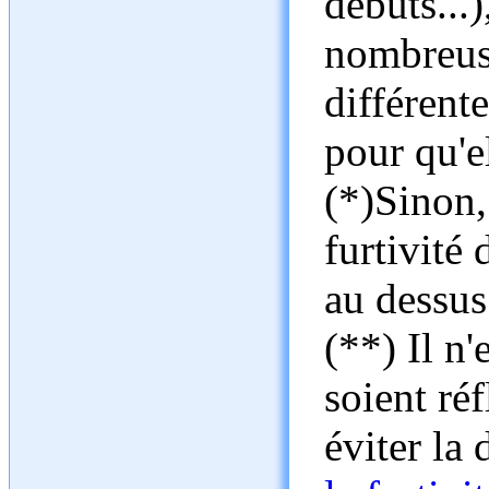
débuts...)
nombreuse
différent
pour qu'el
(*)Sinon, 
furtivité 
au dessus
(**) Il n'
soient réf
éviter la 