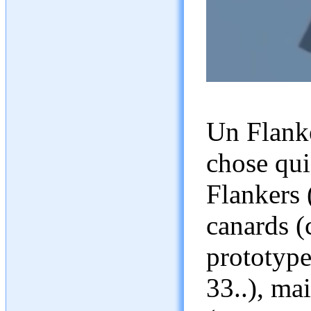
Un Flanke
chose qui
Flankers 
canards (
prototype
33..), ma