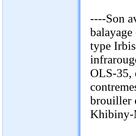
----Son a
balayage 
type Irbi
infraroug
OLS-35, 
contremes
brouiller
Khibiny-