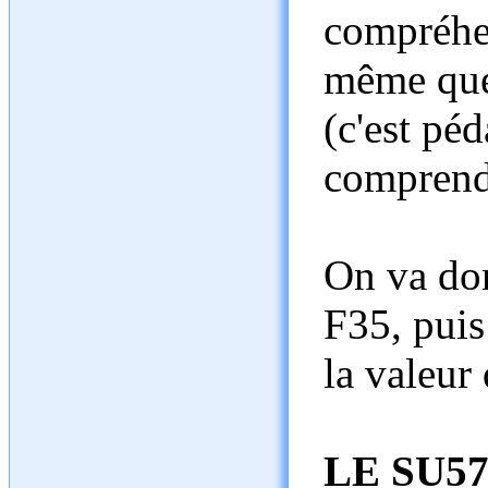
compréhen
même que 
(c'est pé
comprend
On va don
F35, puis
la valeur 
LE SU57