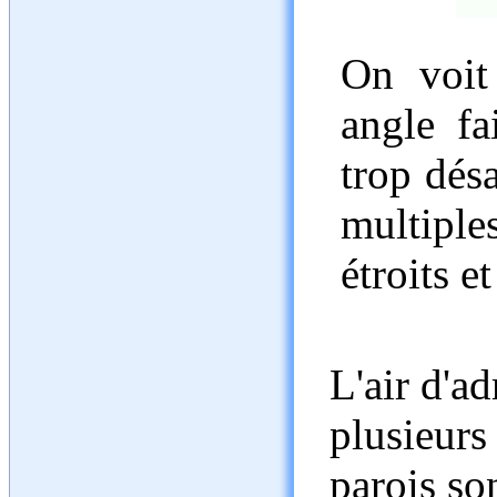
On voit
angle fa
trop désa
multipl
étroits e
L'air d'a
plusieurs 
parois so