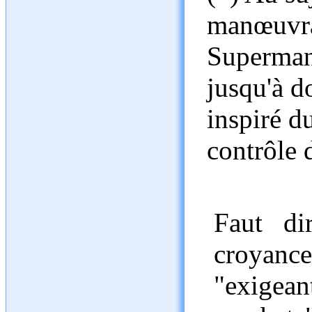
manœuvrab
Superman
jusqu'à do
inspiré d
contrôle 
Faut di
croyanc
"exigea