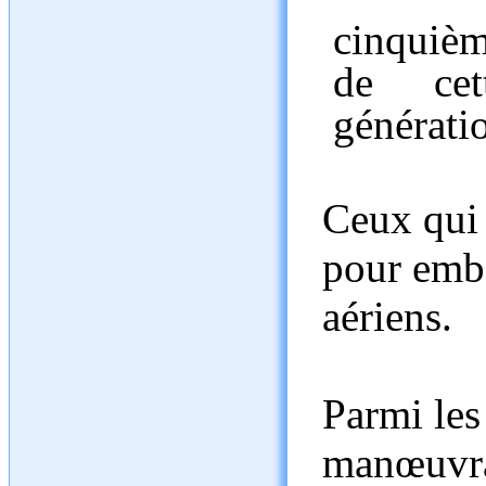
cinquièm
de ce
génératio
Ceux qui 
pour embe
aériens.
Parmi les 
manœuvrab