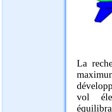
La reche
maximu
dévelop
vol él
équilibr