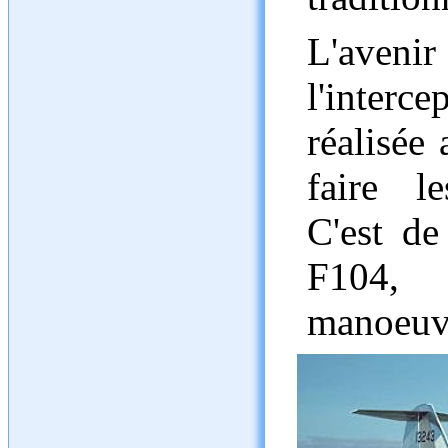
L'aven
l'interc
réalisée
faire l
C'est de
F104, 
manoeuvr