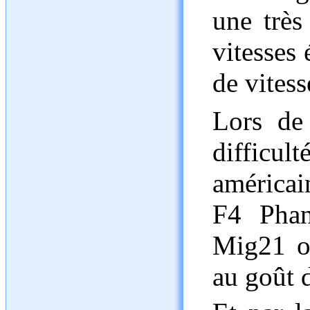
une très
vitesses 
de vitess
Lors de
difficult
américai
F4 Phan
Mig21 on
au goût d