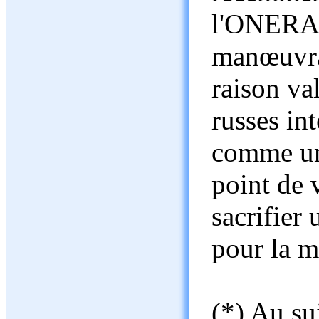
l'ONERA 
manœuvrab
raison va
russes in
comme un 
point de 
sacrifier 
pour la m
(*) Au su