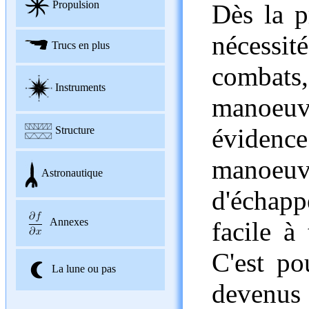
Propulsion
Dès la p
nécess
Trucs en plus
comba
Instruments
manoeuv
évide
Structure
manoeuvr
Astronautique
d'échapp
Annexes
facile à
C'est po
La lune ou pas
devenu