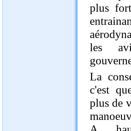
plus for
entra
aérodyn
les avi
gouverne
La consé
c'est qu
plus de v
manoeuvre
A hau