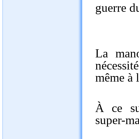
guerre d
La manœ
nécessi
même à l
À ce su
super-ma