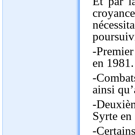
Et par l
croyanc
nécessi
poursuiv
-Premier
en 1981.
-Combat
ainsi qu
-Deuxiè
Syrte en
-Certai