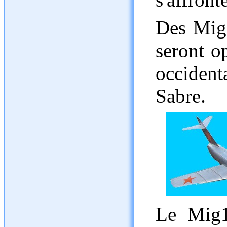
Des Mig1
seront o
occiden
Sabre.
Le Mig1